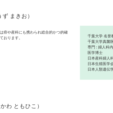
ょうず まきお）
は癌や産科にも携わられ総合的かつ的確
千葉大学 名誉
ております。
千葉大学真菌医
専門 : 婦人
医学博士
日本産科婦人科
日本生殖医学会
日本人類遺伝学
ちかわ ともひこ）