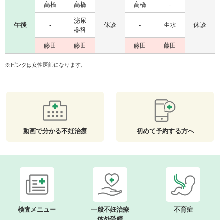
高橋
高橋
高橋
-
泌尿
午後
-
休診
-
生水
休診
器科
藤田
藤田
藤田
藤田
※ピンクは女性医師になります。
動画で分かる不妊治療
初めて予約する方へ
検査メニュー
一般不妊治療
不育症
体外受精