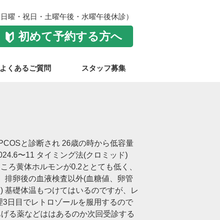
:00（日曜・祝日・土曜午後・水曜午後休診）
初めて予約する方へ
よくあるご質問
スタッフ募集
COSと診断され 26歳の時から低容量
.6〜11 タイミング法(クロミッド)
をしたところ黄体ホルモンが0.2ととても低く、
 排卵後の血液検査以外(血糖値、卵管
) 基礎体温もつけてはいるのですが、レ
理3日目でレトロゾールを服用するので
あげる薬などははあるのか次回受診する