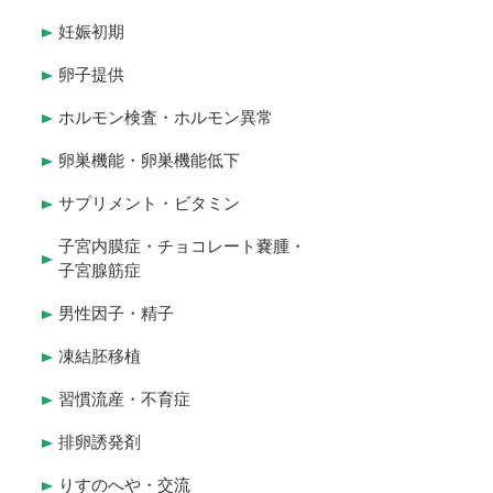
妊娠初期
卵子提供
ホルモン検査・ホルモン異常
卵巣機能・卵巣機能低下
サプリメント・ビタミン
子宮内膜症・チョコレート嚢腫・
子宮腺筋症
男性因子・精子
凍結胚移植
習慣流産・不育症
排卵誘発剤
りすのへや・交流