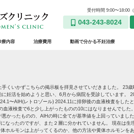
受付時間 9:00〜18
043-243-8024
診療内容
治療費用
動画で分かる不妊治療
手くいかずこちらの掲示板を拝見させていだきました。 23歳P
妊活を始めようと思い、6月から病院を受診しています。 2024
 2024.1〜AIH(レトロゾール) 2024.11に排卵後の血液検査
の血液検査で6と少し上がったものの10にはなりませんでした。
が悪かったものの、AIHの時に全てが基準値を上回っていました
になったのですが、また２層に分かれていません。 現在は生
黄体ホルモンは上がってくるのか、他の方法や黄体ホルモンを