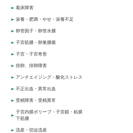
着床障害
栄養・肥満・やせ・栄養不足
卵管因子・卵管水腫
子宮筋腫・卵巣腫瘍
子宮・子宮奇形
排卵、排卵障害
アンチエイジング・酸化ストレス
不正出血・異常出血
受精障害・受精異常
子宮内膜ポリープ・子宮鏡・粘膜
下筋腫
流産・切迫流産