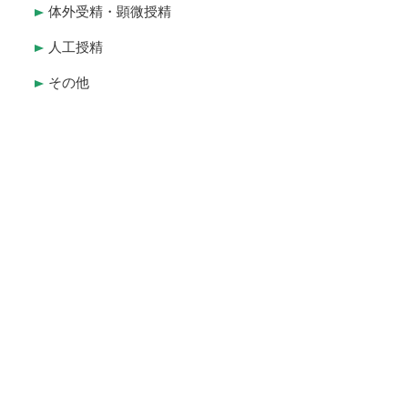
体外受精・顕微授精
人工授精
その他