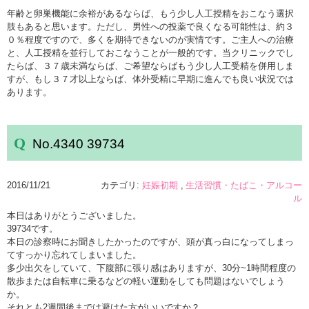
年齢と卵巣機能に余裕があるならば、もう少し人工授精をおこなう選択
肢もあると思います。ただし、男性への投薬で良くなる可能性は、約３
０％程度ですので、多くを期待できないのが実情です。ご主人への治療
と、人工授精を並行しておこなうことが一般的です。当クリニックでし
たらば、３７歳未満ならば、ご希望ならばもう少し人工受精を併用しま
すが、もし３７才以上ならば、体外受精に早期に進んでも良い状況では
あります。
No.4340 39734
2016/11/21
カテゴリ:
妊娠初期
生活習慣・たばこ・アルコー
ル
本日はありがとうございました。
39734です。
本日の診察時にお聞きしたかったのですが、頭が真っ白になってしまっ
てすっかり忘れてしまいました。
多少出欠をしていて、下腹部に張り感はありますが、30分~1時間程度の
散歩または自転車に乗るなどの軽い運動をしても問題はないでしょう
か。
それとも2週間後までは避けた方がいいですか？