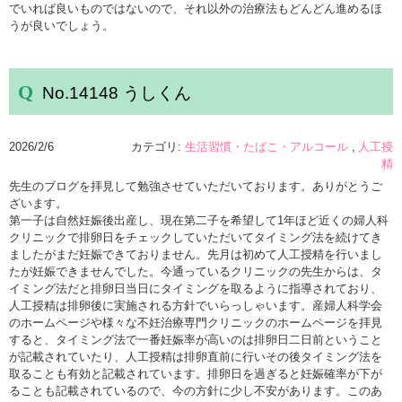
でいれば良いものではないので、それ以外の治療法もどんどん進めるほ
うが良いでしょう。
No.14148 うしくん
2026/2/6
カテゴリ:
生活習慣・たばこ・アルコール
人工授
精
先生のブログを拝見して勉強させていただいております。ありがとうご
ざいます。
第一子は自然妊娠後出産し、現在第二子を希望して1年ほど近くの婦人科
クリニックで排卵日をチェックしていただいてタイミング法を続けてき
ましたがまだ妊娠できておりません。先月は初めて人工授精を行いまし
たが妊娠できませんでした。今通っているクリニックの先生からは、タ
イミング法だと排卵日当日にタイミングを取るように指導されており、
人工授精は排卵後に実施される方針でいらっしゃいます。産婦人科学会
のホームページや様々な不妊治療専門クリニックのホームページを拝見
すると、タイミング法で一番妊娠率が高いのは排卵日二日前ということ
が記載されていたり、人工授精は排卵直前に行いその後タイミング法を
取ることも有効と記載されています。排卵日を過ぎると妊娠確率が下が
ることも記載されているので、今の方針に少し不安があります。このあ