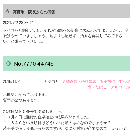
高橋敬一院長からの回答
2021/7/2 23:36:21
タバコを1回吸っても、それが治療への影響は大丈夫ですよ。しかし、今
後はやめていきましょう。あまり心配せずに治療を再開してみて下さ
い。頑張って下さいね。
No.7770 44748
2019/11/2
カテゴリ:
受精障害・受精異常
卵子提供
生活習
慣・たばこ・アルコール
お世話になっております。
質問が２つあります。
①昨日ＭＥＣ外来を受診しました。
１０月４日に受けた血液検査の結果を聞きました。
１．５ＡＧという項目はどういった類のものなのでしょうか？
若干基準値より低かったのですが、なにか対策が必要なのでしょうか？