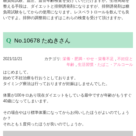
糖負荷試験、血圧、血管年齢検査を受けていただけますか。生理周期を
整える手段は、ダイエットと排卵誘発剤になりますが、排卵誘発剤は糖
負荷試験をしてからの使用になります。レスベラトロールを飲んでも良
いですよ。排卵の調整前にまずはこれらの検査を受けて頂けますか。
No.10678 たぬきさん
2021/11/21
カテゴリ:
栄養・肥満・やせ・栄養不足
不妊症と
年齢
生活習慣・たばこ・アルコール
はじめまして。
始めて不妊治療を行おうとしております。
タイミング療法は行っておりますが妊娠はしませんでした。
体重が100キロあり現在ダイエットをしている最中ですが年齢がもうすぐ
40歳になってしまいます。
その場合やはり標準体重になってからお伺いしたほうがよいのでしょう
か？
それとも１度伺ったほうが良いのでしょうか。