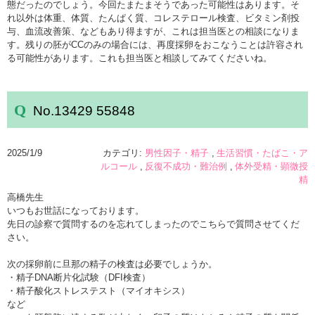
態だったのでしょう。今回たまたまそうであった可能性はあります。そ
れ以外は体重、体質、たんぱく質、コレステロール検査、ビタミン剤投
与、血流改善策、などもあり得ますが、これは担当医との相談になりま
す。残りの胚がCCのみの場合には、再度採卵をおこなうことは許容され
る可能性があります。これも担当医と相談してみてくださいね。
No.13429 55848
2025/1/9
カテゴリ:
男性因子・精子
生活習慣・たばこ・ア
ルコール
反復不成功・難治例
体外受精・顕微授
精
高橋先生
いつもお世話になっております。
先日の診察で質問するのを忘れてしまったのでこちらで質問させてくだ
さい。
次の採卵前に旦那の精子の検査は必要でしょうか。
・精子DNA断片化試験（DFI検査）
・精子酸化ストレステスト（マイオキシス）
など