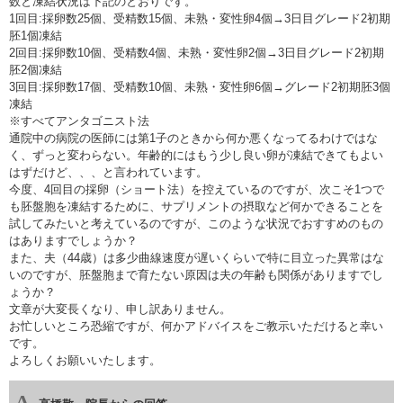
数と凍結状況は下記のとおりです。
1回目:採卵数25個、受精数15個、未熟・変性卵4個→3日目グレード2初期
胚1個凍結
2回目:採卵数10個、受精数4個、未熟・変性卵2個→3日目グレード2初期
胚2個凍結
3回目:採卵数17個、受精数10個、未熟・変性卵6個→グレード2初期胚3個
凍結
※すべてアンタゴニスト法
通院中の病院の医師には第1子のときから何か悪くなってるわけではな
く、ずっと変わらない。年齢的にはもう少し良い卵が凍結できてもよい
はずだけど、、、と言われています。
今度、4回目の採卵（ショート法）を控えているのですが、次こそ1つで
も胚盤胞を凍結するために、サプリメントの摂取など何かできることを
試してみたいと考えているのですが、このような状況でおすすめのもの
はありますでしょうか？
また、夫（44歳）は多少曲線速度が遅いくらいで特に目立った異常はな
いのですが、胚盤胞まで育たない原因は夫の年齢も関係がありますでし
ょうか？
文章が大変長くなり、申し訳ありません。
お忙しいところ恐縮ですが、何かアドバイスをご教示いただけると幸い
です。
よろしくお願いいたします。