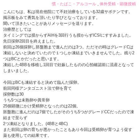
慣・たばこ・アルコール
体外受精・顕微授精
こんにちは、私は現在他院にて不妊治療をしている32歳サボテンです。
掲示板をみて勇気を頂いたり学びとなっております。
聞いて頂きたいことがありメッセージを送ります。
治療歴としては
タイミングでは授からずAIHを3回行うも授からずICSIにすすみました。
先日採卵2回目を終えました。
前回は26個採卵し胚盤胞まで進んだのは3つ。ただその時はグレードCは
凍結しないと決めていたので１つしか凍結までいきませんでした。残り2
つはBCとかだったと思います。
凍結した4BBを移植し1回目で妊娠したものの心拍確認前に流産となって
しまいました。
今回はBCも凍結すると決めて臨んだ採卵。
前回同様アンタゴニスト法で卵を育て
採卵数は30
うち5つは未熟卵や異常卵
25個顕微にかけ受精卵となったのは22個。
胚盤胞に進んだのは7個でしたがそのうち5つがグレードCCだったので凍
結まで至らず
2つ凍結となりました。(4BBと4BC)
また前回は卵の育ちが悪かったこともあり今回は受精卵が育つよう促す
薬も使用しての結果です。