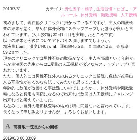
2019/7/31
カテゴリ:
男性因子・精子
生活習慣・たばこ・ア
ルコール
体外受精・顕微授精
人工授精
初めまして、現在他クリニックに掛かっているのですが、主人の精液検
査の結果が悪く、早めに体外受精にステップアップしたほうが良いと言
われています。(人工授精は本日1回目を実施したところです)
以下の結果と今後についてアドバイス頂けますでしょうか。
精液量1.5ml、濃度1440万/ml、運動率45.5％、直進率24.2％、奇形率
59.2％でした。
現在のクリニックでは男性不妊の取扱がなく、主人も46歳という年齢か
らか主治医の先生からは1度目の人工授精がダメならステップアップと言
われています。
ただ、個人的には男性不妊外来のあるクリニックに通院し数値が改善出
来る可能性があるのなら試してみたいと思っています。
年齢的に数値が改善する事は難しいのでしょうか…。体外受精や顕微受
精になると費用も高額になるので出来れば数回は人工授精にチャレンジ
出来ればと考えていました。
ちなみに、自身の造影検査等の結果は特に問題ないと言われています。
長くなって申し訳ありませんが、よろしくお願いします。
高橋敬一院長からの回答
2019/8/3 00:33:09