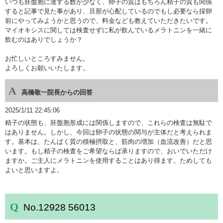
いつも胚盤胞に達する数が少なく、卵子の質はもちろん精子の質も関係
すると記事で見た事があり、旦那が心配しているのでもし必要なら採卵
前にやってみようかと思うので、料金なども教えていただきたいです。
マイオキシスに関しては検査せずに私が飲んでいるメラトニンを一緒に
飲むのはありでしょうか？
お忙しいところすみません。
よろしくお願いいたします。
高橋敬一院長からの回答
2025/1/11 22:45:06
精子の状態も、胚盤胞形成には関係しますので、これらの検査は無駄で
はありません。しかし、今回は卵子の状態の関与が主体だと考えられま
す。基本は、たんぱく質の積極摂取と、筋肉の増加（血流改善）だと思
います。もし精子の検査をご希望ならば承りますので、おいでいただけ
ますか。ご主人にメラトニンを使用することはあり得ます。ためしても
よいと思いますよ。
No.12928 56013