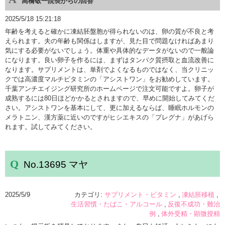
高橋敬一院長からの回答
2025/5/18 15:21:18
年齢を考えると確かに凍結胚盤胞が得られないのは、卵の質が不良と考
えられます。夫の年齢も関係はしますが、見た目で問題なければあまり
気にする必要がないでしょう。体重や具体的なデータがないので一般論
になります。良い卵子を作るには、まずはタンパク質摂取と血流改善に
なります。サプリメントは、単剤でよくなるものではなく、当クリニッ
クでは高濃度マルチビタミンの「アシストワン」をお勧めしています。
千葉アンチエイジング研究所のホームページで注文可能ですよ。卵子が
成熟するには80日ほどかかるとされますので、早めに開始してみてくだ
さい。アシストワンを基本にして、更に加えるならば、睡眠ホルモンの
メラトニン、漢方薬に近いのですがヒシエキスの「プレグナ」があげら
れます。試してみてください。
No.13695 マヤ
2025/5/9
カテゴリ:
サプリメント・ビタミン
凍結胚移植
生活習慣・たばこ・アルコール
反復不成功・難治
例
体外受精・顕微授精