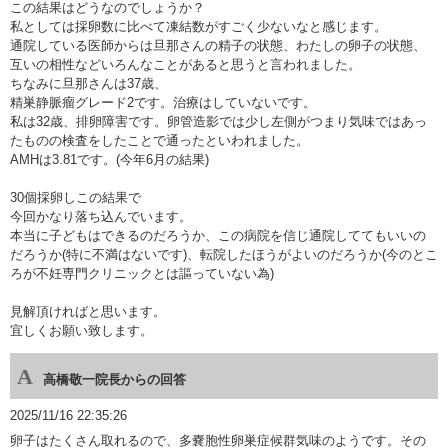
この結果はどうなのでしょうか？
私としては採卵数に比べて凍結数がすごく少ないなと感じます。
通院している医師からは旦那さんの精子の状態、わたしの卵子の状態、
互いの相性などいろんなことがあると思うと言われました。
ちなみに旦那さんは37歳、
精巣静脈瘤グレード2です。治療はしていないです。
私は32歳、排卵障害です。卵管造影では少し左側がつまり気味ではあっ
たものの検査をしたことで通ったといわれました。
AMHは3.81です。(今年6月の結果)
30個採卵しこの結果で
今回かなり落ち込んでいます。
本当に子どもはできるのだろうか、この病院を信じ通院しててもいいの
だろうか(特に不満はないです)、転院したほうがよいのだろうか(今のとこ
ろが不妊専門クリニックとは謳っていない為)
見解頂ければと思います。
宜しくお願い致します。
高橋敬一院長からの回答
2025/11/16 22:35:26
卵子はたくさん取れるので、多嚢胞性卵巣症候群気味のようです。その