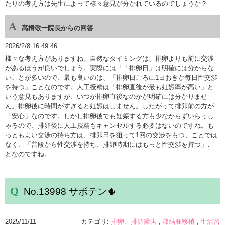
たりの考え方は先生によって様々意見が分かれているのでしょうか？
高橋敬一院長からの回答
2026/2/8 16:49:46
様々な考え方がありますね。自然なタイミングは、排卵よりも前に交渉
があるほうが良いでしょう。実際には「「排卵日」は明確には分からな
いことが多いので、最も良いのは、「排卵日ごろに1日おきか毎日性交渉
を持つ」ことなのです。人工授精は「排卵直後が最も妊娠率が高い」と
いう意見もありますが、いつが排卵直後なのかが明確には分かりませ
ん。排卵後に時間がすぎると妊娠はしません。したがって排卵前の方が
「安心」なのです。しかし排卵後でも妊娠する方も少なからずいらっし
ゃるので、排卵後に人工授精もキャンセルする必要はないのですね。も
っともよい交渉の持ち方は、排卵日を狙って1回の交渉をもつ、ことでは
なく、「普段から性交渉を持ち、排卵時期にはもっと性交渉を持つ」こ
となのですね。
No.13998 サボテン🌵
2025/11/11
カテゴリ:
排卵、排卵障害
凍結胚移植
生活習