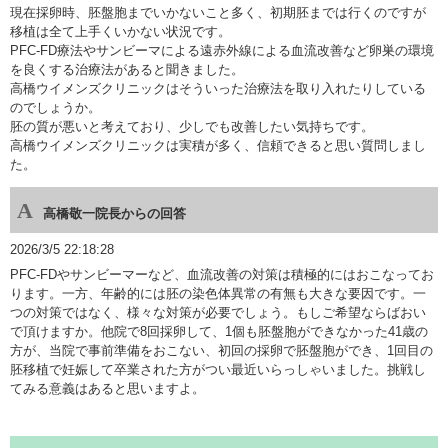
現在採卵時、胚盤胞までいかないこと多く、初期胚までは行くのですが
移植は全て上手くいかない状況です。
PFC-FD療法やサンビーマによる遠赤外線による血流改善など卵巣の環境
を良くする治療法があると聞きました。
高橋ウイメンズクリニックはそういった治療法を取り入れたりしている
のでしょうか。
胚の質が悪いと考えており、少しでも改善したい気持ちです。
高橋ウイメンズクリニックは実積が多く、信頼できると思い質問しまし
た。
高橋敬一院長からの回答
2026/3/5 22:18:28
PFC-FDやサンビーマーなど、血流改善の対策は積極的にはおこなってお
ります。一方、年齢的には胚の染色体異常の有無も大きな要因です。一
つの対策ではなく、様々な対策が必要でしょう。もしご希望ならばおい
で頂けますか。他院で8回採卵して、1個も胚盤胞ができなかった41歳の
方が、当院で事前準備をおこない、初回の採卵で胚盤胞ができ、1回目の
胚移植で妊娠して卒業された方がつい最近いらっしゃいました。挑戦し
てみる意義はあると思いますよ。