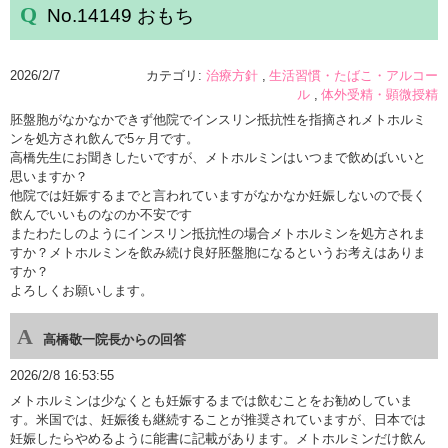
No.14149 おもち
2026/2/7
カテゴリ:
治療方針
生活習慣・たばこ・アルコー
ル
体外受精・顕微授精
胚盤胞がなかなかできず他院でインスリン抵抗性を指摘されメトホルミ
ンを処方され飲んで5ヶ月です。
高橋先生にお聞きしたいですが、メトホルミンはいつまで飲めばいいと
思いますか？
他院では妊娠するまでと言われていますがなかなか妊娠しないので長く
飲んでいいものなのか不安です
またわたしのようにインスリン抵抗性の場合メトホルミンを処方されま
すか？メトホルミンを飲み続け良好胚盤胞になるというお考えはありま
すか？
よろしくお願いします。
高橋敬一院長からの回答
2026/2/8 16:53:55
メトホルミンは少なくとも妊娠するまでは飲むことをお勧めしていま
す。米国では、妊娠後も継続することが推奨されていますが、日本では
妊娠したらやめるように能書に記載があります。メトホルミンだけ飲ん