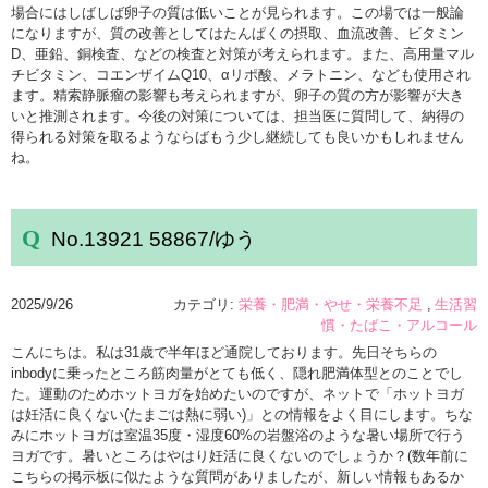
場合にはしばしば卵子の質は低いことが見られます。この場では一般論
になりますが、質の改善としてはたんぱくの摂取、血流改善、ビタミン
D、亜鉛、銅検査、などの検査と対策が考えられます。また、高用量マル
チビタミン、コエンザイムQ10、αリポ酸、メラトニン、なども使用され
ます。精索静脈瘤の影響も考えられますが、卵子の質の方が影響が大き
いと推測されます。今後の対策については、担当医に質問して、納得の
得られる対策を取るようならばもう少し継続しても良いかもしれません
ね。
No.13921 58867/ゆう
2025/9/26
カテゴリ:
栄養・肥満・やせ・栄養不足
生活習
慣・たばこ・アルコール
こんにちは。私は31歳で半年ほど通院しております。先日そちらの
inbodyに乗ったところ筋肉量がとても低く、隠れ肥満体型とのことでし
た。運動のためホットヨガを始めたいのですが、ネットで「ホットヨガ
は妊活に良くない(たまごは熱に弱い)」との情報をよく目にします。ちな
みにホットヨガは室温35度・湿度60%の岩盤浴のような暑い場所で行う
ヨガです。暑いところはやはり妊活に良くないのでしょうか？(数年前に
こちらの掲示板に似たような質問がありましたが、新しい情報もあるか