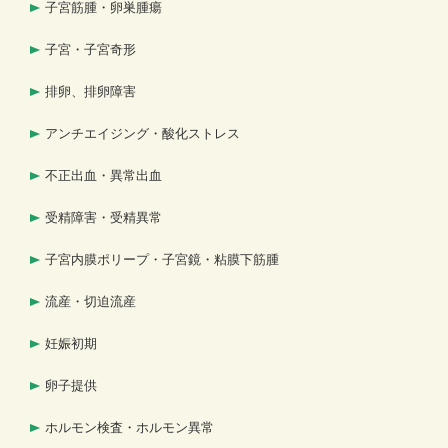
子宮筋腫・卵巣腫瘍
子宮・子宮奇形
排卵、排卵障害
アンチエイジング・酸化ストレス
不正出血・異常出血
受精障害・受精異常
子宮内膜ポリープ・子宮鏡・粘膜下筋腫
流産・切迫流産
妊娠初期
卵子提供
ホルモン検査・ホルモン異常