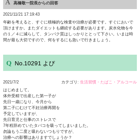
高橋敬一院長からの回答
2021/11/21 17:19:43
年齢を考えると、すぐに積極的な検査や治療が必要です。すぐにおいで
頂けますか。またダイエットも継続する必要があります。炭水化物を今
の１／４に減らして、タンパク質はしっかりととって下さい。いまは時
間が最も大切ですので、何をするにも急いで行きましょう。
No.10291 よぴ
2021/7/2
カテゴリ:
生活習慣・たばこ・アルコール
はじめまして。
体外受精で出産した第一子が
先日一歳になり、今月から
第二子にむけて不妊治療再開を
予定していますが、
先日育児と仕事のストレスで
7年程辞めていたタバコを吸ってしまいました。
勿論もう二度と吸わないつもりですが、
治療への影響はありますでしょうか？