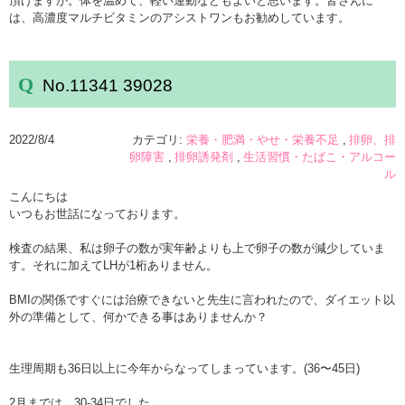
頂けますか。体を温めて、軽い運動などもよいと思います。皆さんに
は、高濃度マルチビタミンのアシストワンもお勧めしています。
No.11341 39028
2022/8/4
カテゴリ:
栄養・肥満・やせ・栄養不足
排卵、排
卵障害
排卵誘発剤
生活習慣・たばこ・アルコー
ル
こんにちは
いつもお世話になっております。
検査の結果、私は卵子の数が実年齢よりも上で卵子の数が減少していま
す。それに加えてLHが1桁ありません。
BMIの関係ですぐには治療できないと先生に言われたので、ダイエット以
外の準備として、何かできる事はありませんか？
生理周期も36日以上に今年からなってしまっています。(36〜45日)
2月までは 30-34日でした。