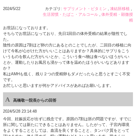
2024/5/22
カテゴリ:
サプリメント・ビタミン
凍結胚移植
生活習慣・たばこ・アルコール
体外受精・顕微授
精
お世話になっております。
そちらでお世話になっており、先日1回目の体外受精の結果が陰性でし
た。
陰性の原因は7割ほど卵の方にあるとのことでしたが、二回目の移植に向
けて今私が心がけた方がいいことはありますか？具体的にサプリをこう
いうものを飲んだ方がいいとか、こういう食べ物は食べないほうがいい
とか、運動したりお風呂も浸かって体を温めたほうがいいなどあります
か？
私はAMHも低く、残り２つの受精卵もダメだったらと思うとすごく不安
です。
お忙しいと思いますが何かアドバイスがあればお願いします。
高橋敬一院長からの回答
2024/5/28 23:14:48
今回、妊娠反応が出ずに残念です。原因の7割は胚の問題ですが、すでに
胚に関しては新たにできることはありません。したがって、子宮内環境
をよくすることとしては、血流を良くすることと、タンパク質をとって