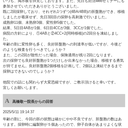
いつも、掲示板を拝見しております。また、先日も妊活webセミナーにも
参加させていただきありがとうございました。
既に2回採卵しており、それぞれ1つずつ(4BA/4BB)の胚盤胞ができ、移植
しましたが着床せず、先日3回目の採卵を高刺激で行いました。
成熟卵11個、未熟卵3個、変性卵5個でした。
結果、5日目4ABが1個、6日目4CCが3個、3CCが1個でした。
病院の方針により、①4ABと②4CC×2(同時移植)の2回分を凍結しまし
た。
年齢の割に変性卵も多く、良好胚盤胞への到達率が低いですが、今後ど
のような検査を行うべきでしょうか？
また、この2回が陰性だった場合、保険適用が残り2回になります。
次の採卵でも良好胚盤胞が1つだけしか出来なかった場合、移植する勇気
が持てません。良好胚盤胞2個移植を計画して、2個以上凍結できるまで
採卵はできないのでしょうか？
他院での話にも関わらず大変恐縮ですが、ご教示頂けると幸いです。
宜しくお願いします。
高橋敬一院長からの回答
2025/5/11 19:14:37
年齢の割に、今回の胚の状態は確かにやや不良ですが、胚盤胞の数はあ
ります。採卵時に編製卵が５個あったので、卵子自体があまりよくな状