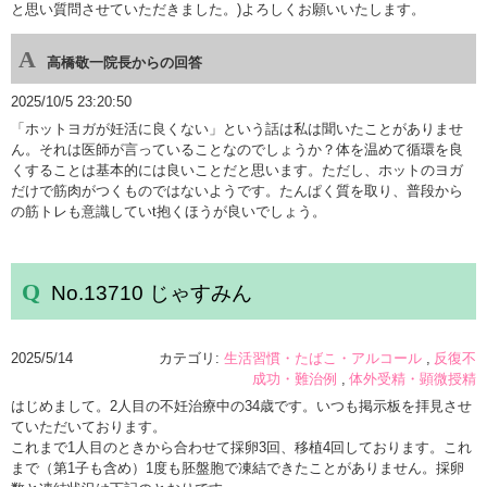
と思い質問させていただきました。)よろしくお願いいたします。
高橋敬一院長からの回答
2025/10/5 23:20:50
「ホットヨガが妊活に良くない」という話は私は聞いたことがありませ
ん。それは医師が言っていることなのでしょうか？体を温めて循環を良
くすることは基本的には良いことだと思います。ただし、ホットのヨガ
だけで筋肉がつくものではないようです。たんぱく質を取り、普段から
の筋トレも意識していt抱くほうが良いでしょう。
No.13710 じゃすみん
2025/5/14
カテゴリ:
生活習慣・たばこ・アルコール
反復不
成功・難治例
体外受精・顕微授精
はじめまして。2人目の不妊治療中の34歳です。いつも掲示板を拝見させ
ていただいております。
これまで1人目のときから合わせて採卵3回、移植4回しております。これ
まで（第1子も含め）1度も胚盤胞で凍結できたことがありません。採卵