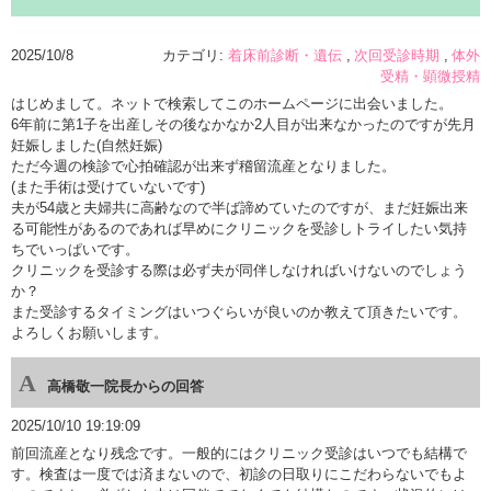
2025/10/8
カテゴリ:
着床前診断・遺伝
次回受診時期
体外
受精・顕微授精
はじめまして。ネットで検索してこのホームページに出会いました。
6年前に第1子を出産しその後なかなか2人目が出来なかったのですが先月
妊娠しました(自然妊娠)
ただ今週の検診で心拍確認が出来ず稽留流産となりました。
(また手術は受けていないです)
夫が54歳と夫婦共に高齢なので半ば諦めていたのですが、まだ妊娠出来
る可能性があるのであれば早めにクリニックを受診しトライしたい気持
ちでいっぱいです。
クリニックを受診する際は必ず夫が同伴しなければいけないのでしょう
か？
また受診するタイミングはいつぐらいが良いのか教えて頂きたいです。
よろしくお願いします。
高橋敬一院長からの回答
2025/10/10 19:19:09
前回流産となり残念です。一般的にはクリニック受診はいつでも結構で
す。検査は一度では済まないので、初診の日取りにこだわらないでもよ