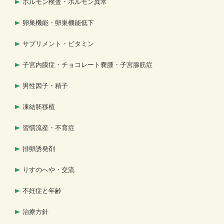
ホルモン検査・ホルモン異常
卵巣機能・卵巣機能低下
サプリメント・ビタミン
子宮内膜症・チョコレート嚢腫・子宮腺筋症
男性因子・精子
凍結胚移植
習慣流産・不育症
排卵誘発剤
りすのへや・交流
不妊症と年齢
治療方針