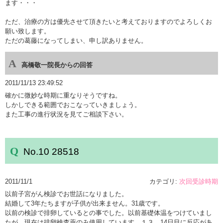
ます・・・
ただ、治療の方は優先させて頂きたいと考えておりますのでよろしくお
願い致します。
ただの葛藤になってしまい、申し訳ありません。
高橋敬一院長からの回答
2011/11/13 23:49:52
確かに微妙な時期に重なりそうですね。
しかしできる範囲でおこなっていきましょう。
また工事の進行状況を見てご相談下さい。
No.10 28518
2011/11/1
カテゴリ:
次回受診時期
以前子宮がん検診でお世話になりました。
結婚して3年たちますが子供が出来ません。31歳です。
以前の検診で排卵しているとの事でした。以前基礎体温をつけていまし
たが、現在は排卵検査薬のみ使用しています。１３、14日目に反応があ