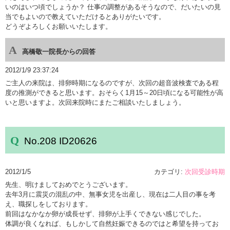
いのはいつ頃でしょうか？ 仕事の調整があるそうなので、だいたいの見
当でもよいので教えていただけるとありがたいです。
どうぞよろしくお願いいたします。
高橋敬一院長からの回答
2012/1/9 23:37:24
ご主人の来院は、排卵時期になるのですが、次回の超音波検査である程
度の推測ができると思います。おそらく1月15～20日頃になる可能性が高
いと思いますよ。次回来院時にまたご相談いたしましょう。
No.208 ID20626
2012/1/5
カテゴリ:
次回受診時期
先生、明けましておめでとうございます。
去年3月に震災の混乱の中、無事女児を出産し、現在は二人目の事を考
え、職探しをしております。
前回はなかなか卵が成長せず、排卵が上手くできない感じでした。
体調が良くなれば、もしかして自然妊娠できるのではと希望を持ってお