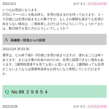
2011/12/1
カテゴリ:
次回受診時期
いつもお世話になります。
27日にマーべロンを飲み終え、生理が始まるのを待っております。２～
５日後には生理が始まるとの事ですが、もしその期間を過ぎても生理が
始まらない場合は、ご連絡差し上げたほうがよろしいでしょうか？また
は、数日様子を見た方がよろしいでしょうか？
高橋敬一院長からの回答
2011/12/4 20:53:26
通常は、ピル終了後2～5日後に生理が始まりますが、遅れることは時々
あります。または少量の出血のみのため、生理と認識できない場合もあ
ります。1週間程度様子を見ても良いと思いますよ。1週間経っても生理
がこないようならば基礎体温表をお持ちになり来院していただけます
か。
No.99 ２９８５４
2011/11/26
カテゴリ:
次回受診時期