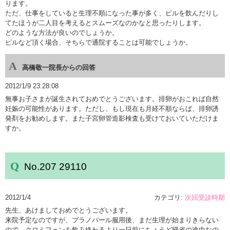
ります。
ただ、仕事をしていると生理不順になった事が多く、ピルを飲んだりし
てたほうが二人目を考えるとスムーズなのかなと思ったりします。
どのような方法が良いのでしょうか。
ピルなど頂く場合、そちらで通院することは可能でしょうか。
高橋敬一院長からの回答
2012/1/9 23:28:08
無事お子さまが誕生されておめでとうございます。排卵がおこれば自然
妊娠の可能性があります。ただし、もし現在も月経不順ならば、排卵誘
発剤をお勧めします。また子宮卵管造影検査も受けておいていただけま
すか。
No.207 29110
2012/1/4
カテゴリ:
次回受診時期
先生、あけましておめでとうございます。
来院予定なのですが、プラノバール服用後、まだ生理が始まりきらない
ので、クロミフェンを飲み終わるより一日前にちょうど帰省の途中なの