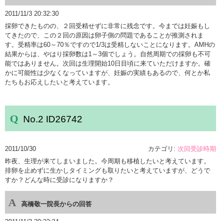
2011/11/3 20:32:30
採卵できたものの、２回受精せずに非常に残念です。今までは妊娠もし
てきたので、この２回の原因は卵子側の問題であることが推測されま
す。受精率は60～70％ですので1/3は受精しないことになります。AMHの
結果からは、やはり採卵数は1～3個でしょう。自然周期での採卵も不可
能ではありません。次回は生理開始10日目頃に来ていただけますか。確
かに可能性は少なくなっていますが、妊娠の実績もあるので、何とか私
たちもお応えしたいと考えています。
No.2 ID26742
2011/10/30
カテゴリ:
次回受診時期
昨夜、生理が来てしまいました。今周期も移植したいと考えています。
排卵を止めずに生かしタイミングも取りたいと考えていますが、どうで
すか？どんな時に受診になりますか？
高橋敬一院長からの回答