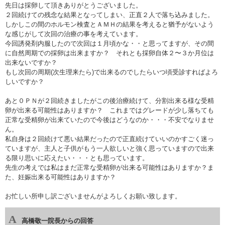
先日は採卵して頂きありがとうございました。
２回続けての残念な結果となってしまい、正直２人で落ち込みました。
しかしこの間のホルモン検査とＡＭＨの結果を考えると猶予がないよう
な感じがして次回の治療の事を考えています。
今回誘発剤内服したので次回は１月頃かな・・と思ってますが、その間
に自然周期での採卵は出来ますか？ それとも採卵自体２〜３か月位は
出来ないですか？
もし次回の周期(次生理来たら)で出来るのでしたらいつ頃受診すればよろ
しいですか？
あと０ＰＮが２回続きましたがこの後治療続けて、分割出来る様な受精
卵が出来る可能性はありますか？ これまではグレードが少し落ちても
正常な受精卵が出来ていたので今後はどうなのか・・・不安でなりませ
ん。
私自身は２回続けて悪い結果だったので正直続けていいのかすごく迷っ
ていますが、主人と子供がもう一人欲しいと強く思っていますので出来
る限り思いに応えたい・・・とも思っています。
先生の考えでは私はまだ正常な受精卵が出来る可能性はありますか？ま
た、妊娠出来る可能性はありますか？
お忙しい所申し訳ございませんがよろしくお願い致します。
高橋敬一院長からの回答