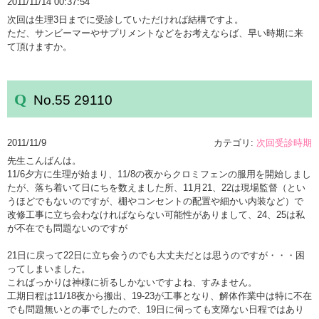
2011/11/14 00:37:54
次回は生理3日までに受診していただければ結構ですよ。
ただ、サンビーマーやサプリメントなどをお考えならば、早い時期に来
て頂けますか。
No.55 29110
2011/11/9
カテゴリ:
次回受診時期
先生こんばんは。
11/6夕方に生理が始まり、11/8の夜からクロミフェンの服用を開始しまし
たが、落ち着いて日にちを数えました所、11月21、22は現場監督（とい
うほどでもないのですが、棚やコンセントの配置や細かい内装など）で
改修工事に立ち会わなければならない可能性がありまして、24、25は私
が不在でも問題ないのですが
21日に戻って22日に立ち会うのでも大丈夫だとは思うのですが・・・困
ってしまいました。
こればっかりは神様に祈るしかないですよね、すみません。
工期日程は11/18夜から搬出、19-23が工事となり、解体作業中は特に不在
でも問題無いとの事でしたので、19日に伺っても支障ない日程ではあり