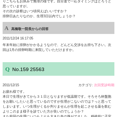
りこちらもお休みで無理の様です。自分達で一応タイミングはとろうと
思っていますが。
その次の診察はいつ頃伺えばいいですか？
排卵日あたりなのか、生理3日以内でしょうか？
高橋敬一院長からの回答
2011/12/24 16:17:05
年末年始に排卵がかかるようなので、どんどん交渉をお持ち下さい。次
回は1月の排卵時期に来院していただけますか。
No.159 25563
2011/12/15
カテゴリ:
次回受診時期
お疲れ様です。
本日で生理がきてから３１日となりますが低温期です。そろそろ杯盤胞
をお願いしたいと思っているのですが生理がこないのでは？っと思って
しまいます。いつ生理がくるか判りませんが生理を起こさせる薬を飲む
よりこのまま様子を診ていた方が良いのでしょうか？
また前回の生理にいつもよりも大きな血の塊がでました。移植前に子宮