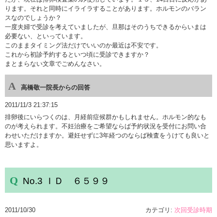
ります。それと同時にイライラすることがあります。ホルモンのバラン
スなのでしょうか？
一度夫婦で受診を考えていましたが、旦那はそのうちできるからいまは
必要ない、といっています。
このままタイミング法だけでいいのか最近は不安です。
これから初診予約するといつ頃に受診できますか？
まとまらない文章でごめんなさい。
高橋敬一院長からの回答
2011/11/3 21:37:15
排卵後にいらつくのは、月経前症候群かもしれません。ホルモン的なも
のが考えられます。不妊治療をご希望ならば予約状況を受付にお問い合
わせいただけますか。避妊せずに3年経つのならば検査をうけても良いと
思いますよ。
No.3 ＩＤ ６５９９
2011/10/30
カテゴリ:
次回受診時期