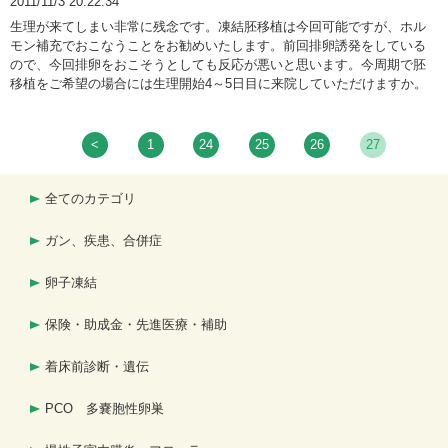
2011/11/3 20:22:34
生理が来てしまい非常に残念です。凍結胚移植は今回可能ですが、ホル
モン補充でおこなうことをお勧めいたします。前回排卵誘発をしている
ので、今回排卵をおこそうとしても反応が悪いと思います。今周期で胚
移植をご希望の場合には生理開始4～5日目に来院していただけますか。
<
1
24
25
26
27
全てのカテゴリ
ガン、疾患、合併症
卵子凍結
保険・助成金・先進医療・補助
着床前診断・遺伝
PCO 多嚢胞性卵巣