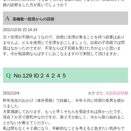
鏡の診察をした方が良いでしょうか？
高橋敬一院長からの回答
2011/12/16 22:14:14
元々生理が不順のようなので、自然に生理が来ることを待つ必要はあり
ませんよ。ピルを使用して生理をおこしましょう。以前の子宮鏡では問
題はなかったのですが、不安ならば子宮鏡を受けた方がよいと思いま
す。今が低温期ならばすぐにおこなえますので来院して頂けますか。
No.129 ID２４２４５
2011/12/4
カテゴリ:
次回受診時期
昨年先生のおかげ（体外受精）で妊娠し、今年４月に待望の長男を授か
りました。
大変感謝しております。もっと早くそちらを受診すれば良かったです。
現在７か月で授乳中なのですが、第２子が欲しく、今から取り組めるこ
とがないか教えてください。
私は間もなく４２歳になり、年齢的なことを考えると急ぎたい気持ちで