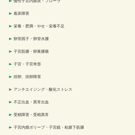
慢性子宮内膜炎・フローラ
着床障害
栄養・肥満・やせ・栄養不足
卵管因子・卵管水腫
子宮筋腫・卵巣腫瘍
子宮・子宮奇形
排卵、排卵障害
アンチエイジング・酸化ストレス
不正出血・異常出血
受精障害・受精異常
子宮内膜ポリープ・子宮鏡・粘膜下筋腫